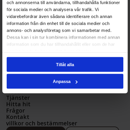
och annonserna till användarna, tillhandahålla funktioner
Måby Park AB Måby 111, 195 91
för sociala medier och analysera vår trafik. Vi
Märsta
vidarebefordrar även sådana identifierare och annan
information från din enhet till de sociala medier och
hotell@mabypark.se
annons- och analysföretag som vi samarbetar med.
Dessa kan i sin tur kombinera informationen med annan
information som du har tillhandahållit eller som de har
parkering@mabypark.se
samlat in när du har använt deras tjänster.
Tillåt alla
08 – 591 131 40
Start
Anpassa
Parkering
Hotell
Tjänster
Hitta hit
Frågor
Kontakt
villkor och bestämmelser